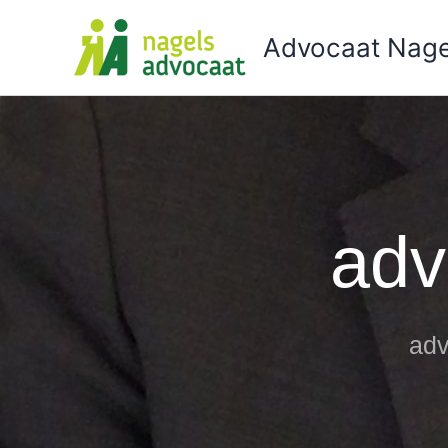
Ga
naar
Advocaat Nage
de
inhoud
adv
adv