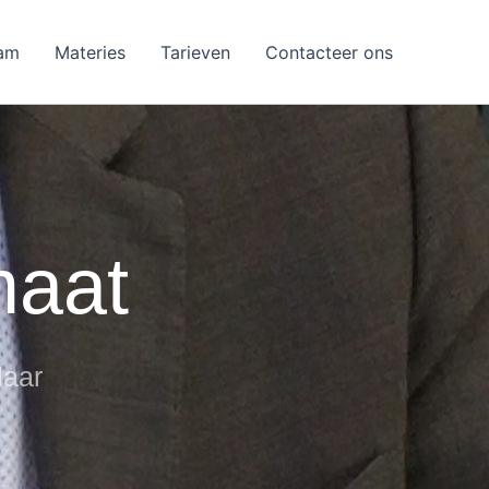
am
Materies
Tarieven
Contacteer ons
maat
laar