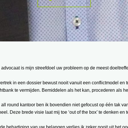
 advocaat is mijn streefdoel uw probleem op de meest doeltref
vertrek in een dossier bewust nooit vanuit een conflictmodel en
htbank te vermijden. Bemiddelen als het kan, procederen als he
 all round kantoor ben ik bovendien niet gefocust op één tak va
eel. Deze brede visie laat mij toe ‘out of the box’ te denken en
 de behartiging van uw belangen verlies ik zeker nooit uit het oo