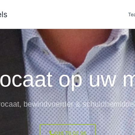
ls
Te
ocaat op uw 
ocaat, bewindvoerder & schuldbemidde
016 78 02 98