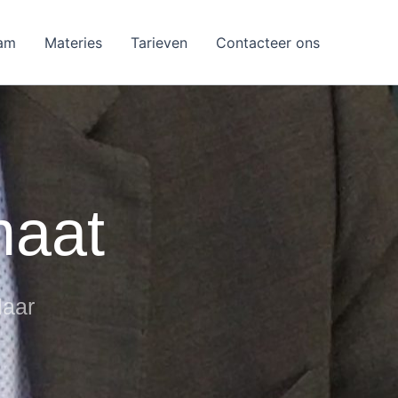
am
Materies
Tarieven
Contacteer ons
maat
laar