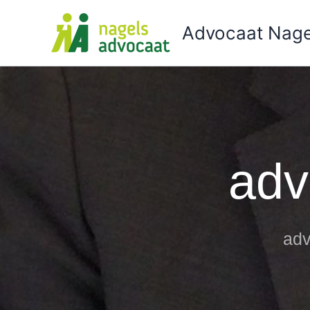
Ga
naar
Advocaat Nage
de
inhoud
adv
adv