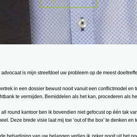
 advocaat is mijn streefdoel uw probleem op de meest doeltref
vertrek in een dossier bewust nooit vanuit een conflictmodel en
htbank te vermijden. Bemiddelen als het kan, procederen als he
 all round kantoor ben ik bovendien niet gefocust op één tak va
eel. Deze brede visie laat mij toe ‘out of the box’ te denken en
 de behartiging van uw belangen verlies ik zeker nooit uit het oo