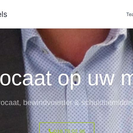
ls
Te
ocaat op uw 
ocaat, bewindvoerder & schuldbemidde
016 78 02 98