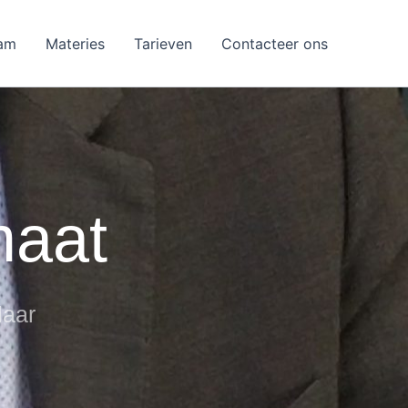
am
Materies
Tarieven
Contacteer ons
maat
laar