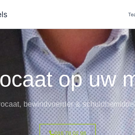
ls
Te
ocaat op uw 
ocaat, bewindvoerder & schuldbemidde
016 78 02 98