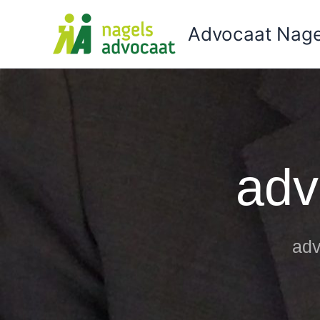
Ga
naar
Advocaat Nage
de
inhoud
adv
adv