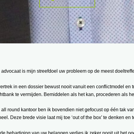
 advocaat is mijn streefdoel uw probleem op de meest doeltref
vertrek in een dossier bewust nooit vanuit een conflictmodel en
htbank te vermijden. Bemiddelen als het kan, procederen als he
 all round kantoor ben ik bovendien niet gefocust op één tak va
eel. Deze brede visie laat mij toe ‘out of the box’ te denken en
 de behartiging van uw belangen verlies ik zeker nooit uit het oo