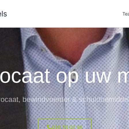
ls
Te
ocaat op uw 
ocaat, bewindvoerder & schuldbemidde
016 78 02 98