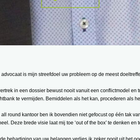
 advocaat is mijn streefdoel uw probleem op de meest doeltref
vertrek in een dossier bewust nooit vanuit een conflictmodel en
htbank te vermijden. Bemiddelen als het kan, procederen als he
 all round kantoor ben ik bovendien niet gefocust op één tak va
eel. Deze brede visie laat mij toe ‘out of the box’ te denken en
 de behartiging van uw belangen verlies ik zeker nooit uit het oo