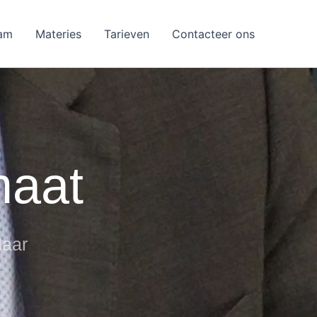
am
Materies
Tarieven
Contacteer ons
maat
laar