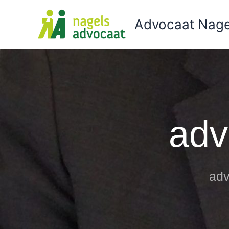
Ga
naar
Advocaat Nage
de
inhoud
adv
adv