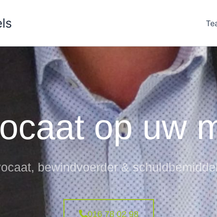
ls
Te
ocaat op uw 
ocaat, bewindvoerder & schuldbemidde
016 78 02 98