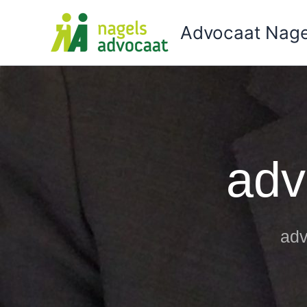
Ga
naar
Advocaat Nage
de
inhoud
adv
adv