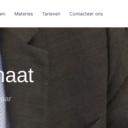
am
Materies
Tarieven
Contacteer ons
maat
laar