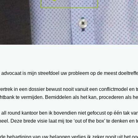
 advocaat is mijn streefdoel uw probleem op de meest doeltref
vertrek in een dossier bewust nooit vanuit een conflictmodel en
htbank te vermijden. Bemiddelen als het kan, procederen als he
 all round kantoor ben ik bovendien niet gefocust op één tak va
eel. Deze brede visie laat mij toe ‘out of the box’ te denken en
 de behartiging van uw belangen verlies ik zeker nooit uit het oo