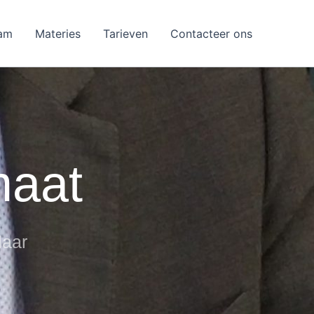
am
Materies
Tarieven
Contacteer ons
maat
laar