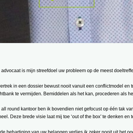
 advocaat is mijn streefdoel uw probleem op de meest doeltref
vertrek in een dossier bewust nooit vanuit een conflictmodel en
htbank te vermijden. Bemiddelen als het kan, procederen als he
 all round kantoor ben ik bovendien niet gefocust op één tak va
eel. Deze brede visie laat mij toe ‘out of the box’ te denken en
 de behartiging van uw belangen verlies ik zeker nooit uit het oo