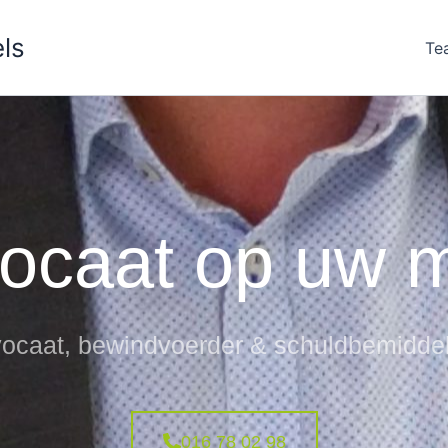
ls
Te
ocaat op uw 
ocaat, bewindvoerder & schuldbemidde
016 78 02 98