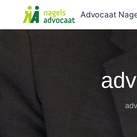
Ga
naar
Advocaat Nage
de
inhoud
adv
adv