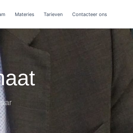
am
Materies
Tarieven
Contacteer ons
maat
laar