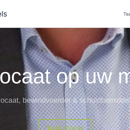
ls
Te
ocaat op uw 
ocaat, bewindvoerder & schuldbemidde
016 78 02 98