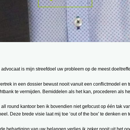
 advocaat is mijn streefdoel uw probleem op de meest doeltref
vertrek in een dossier bewust nooit vanuit een conflictmodel en
htbank te vermijden. Bemiddelen als het kan, procederen als he
 all round kantoor ben ik bovendien niet gefocust op één tak va
eel. Deze brede visie laat mij toe ‘out of the box’ te denken en
 de behartiging van uw belangen verlies ik zeker nooit uit het oo