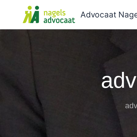
Ga
naar
Advocaat Nage
de
inhoud
adv
adv