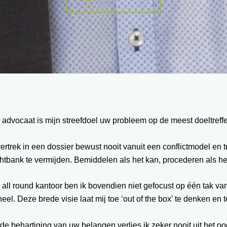
 advocaat is mijn streefdoel uw probleem op de meest doeltref
vertrek in een dossier bewust nooit vanuit een conflictmodel en
htbank te vermijden. Bemiddelen als het kan, procederen als he
 all round kantoor ben ik bovendien niet gefocust op één tak va
eel. Deze brede visie laat mij toe ‘out of the box’ te denken en
 de behartiging van uw belangen verlies ik zeker nooit uit het oo