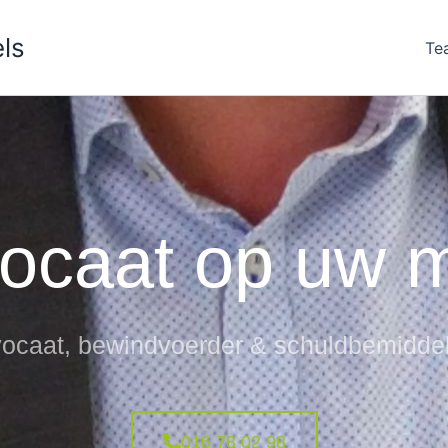
ls
Te
ocaat op uw 
ocaat, bewindvoerder & schuldbemidde
016 78 02 98