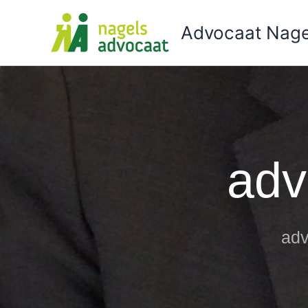
Ga
naar
Advocaat Nage
de
inhoud
adv
adv