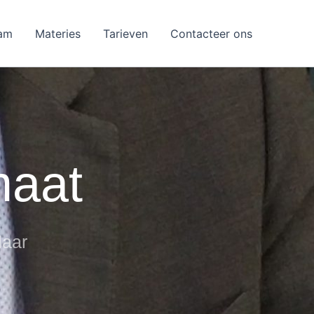
am
Materies
Tarieven
Contacteer ons
maat
laar