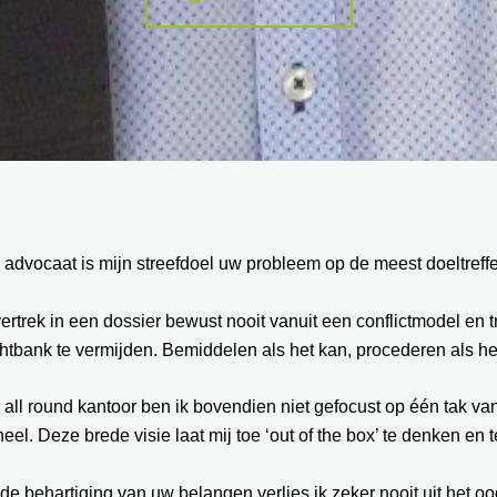
 advocaat is mijn streefdoel uw probleem op de meest doeltref
vertrek in een dossier bewust nooit vanuit een conflictmodel en
htbank te vermijden. Bemiddelen als het kan, procederen als he
 all round kantoor ben ik bovendien niet gefocust op één tak va
eel. Deze brede visie laat mij toe ‘out of the box’ te denken en
 de behartiging van uw belangen verlies ik zeker nooit uit het oo