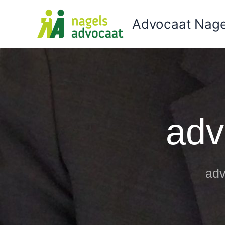
Ga
naar
Advocaat Nage
de
inhoud
adv
adv