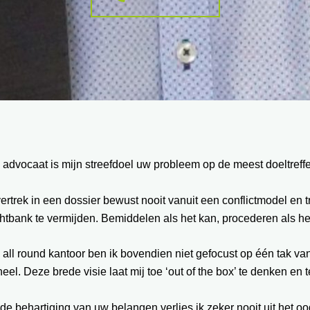
 advocaat is mijn streefdoel uw probleem op de meest doeltref
vertrek in een dossier bewust nooit vanuit een conflictmodel en
htbank te vermijden. Bemiddelen als het kan, procederen als he
 all round kantoor ben ik bovendien niet gefocust op één tak va
eel. Deze brede visie laat mij toe ‘out of the box’ te denken en
 de behartiging van uw belangen verlies ik zeker nooit uit het oo