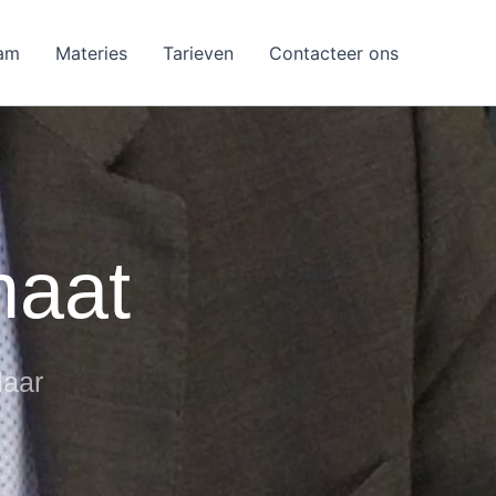
am
Materies
Tarieven
Contacteer ons
maat
laar