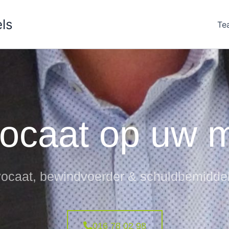
ls
Te
ocaat op uw 
ocaat, bewindvoerder & schuldbemidde
016 78 02 98