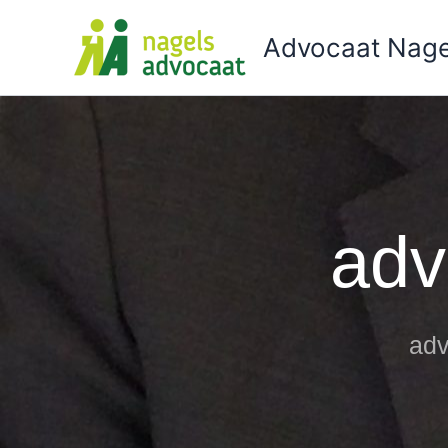
Ga
naar
Advocaat Nage
de
inhoud
adv
adv