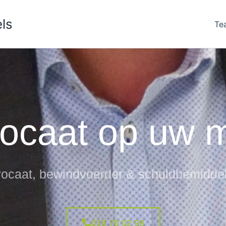
ls
Te
ocaat op uw 
ocaat, bewindvoerder & schuldbemidde
016 78 02 98