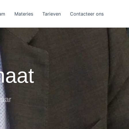
am
Materies
Tarieven
Contacteer ons
maat
laar