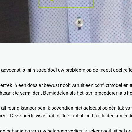
 advocaat is mijn streefdoel uw probleem op de meest doeltref
vertrek in een dossier bewust nooit vanuit een conflictmodel en
htbank te vermijden. Bemiddelen als het kan, procederen als he
 all round kantoor ben ik bovendien niet gefocust op één tak va
eel. Deze brede visie laat mij toe ‘out of the box’ te denken en
 de behartiging van uw belangen verlies ik zeker nooit uit het oo