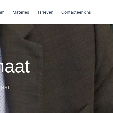
am
Materies
Tarieven
Contacteer ons
maat
laar