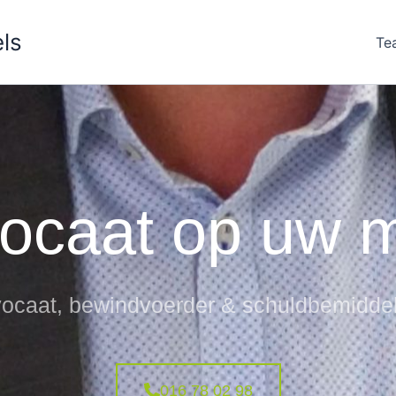
ls
Te
ocaat op uw 
ocaat, bewindvoerder & schuldbemidde
016 78 02 98