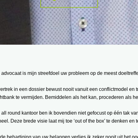
 advocaat is mijn streefdoel uw probleem op de meest doeltref
vertrek in een dossier bewust nooit vanuit een conflictmodel en
htbank te vermijden. Bemiddelen als het kan, procederen als he
 all round kantoor ben ik bovendien niet gefocust op één tak va
eel. Deze brede visie laat mij toe ‘out of the box’ te denken en
 de behartiging van uw belangen verlies ik zeker nooit uit het oo