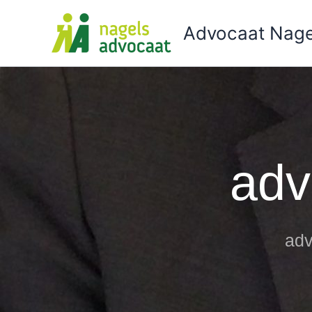
Ga
naar
Advocaat Nage
de
inhoud
adv
adv