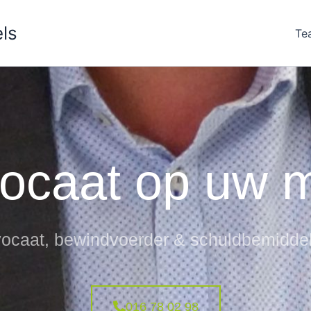
ls
Te
ocaat op uw 
ocaat, bewindvoerder & schuldbemidde
016 78 02 98