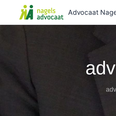
Ga
naar
Advocaat Nage
de
inhoud
adv
adv