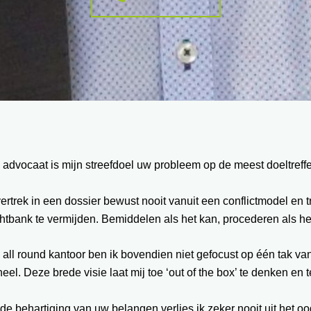
 advocaat is mijn streefdoel uw probleem op de meest doeltref
vertrek in een dossier bewust nooit vanuit een conflictmodel en
htbank te vermijden. Bemiddelen als het kan, procederen als he
 all round kantoor ben ik bovendien niet gefocust op één tak va
eel. Deze brede visie laat mij toe ‘out of the box’ te denken en
 de behartiging van uw belangen verlies ik zeker nooit uit het oo