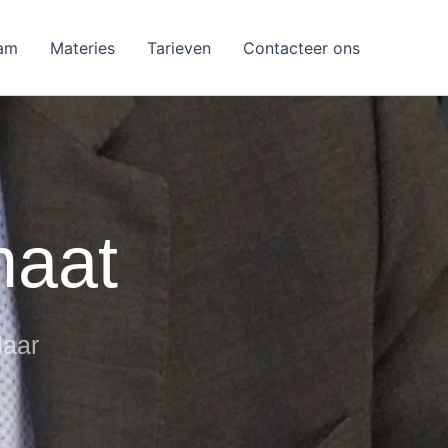
am
Materies
Tarieven
Contacteer ons
maat
laar