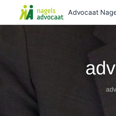
Ga
naar
Advocaat Nage
de
inhoud
adv
adv