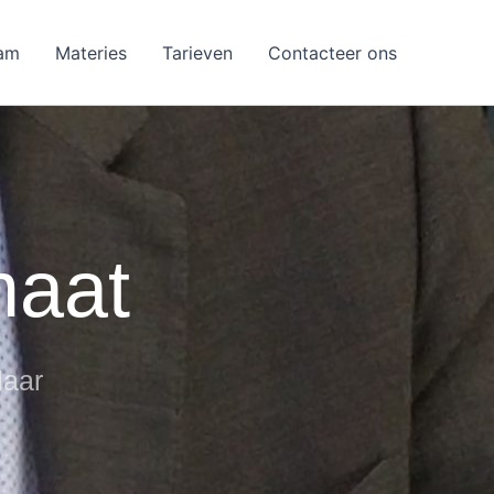
am
Materies
Tarieven
Contacteer ons
maat
laar