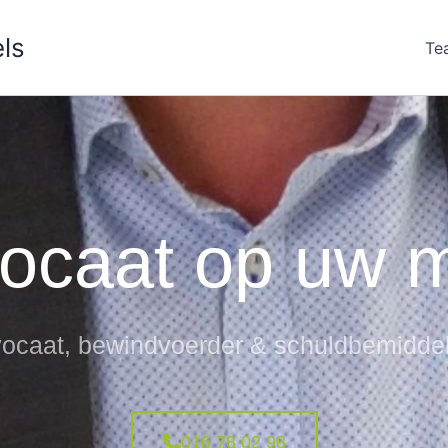
ls
Te
ocaat op uw 
ocaat, bewindvoerder & schuldbemidde
016 78 02 98