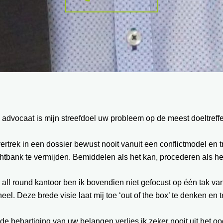
 advocaat is mijn streefdoel uw probleem op de meest doeltref
vertrek in een dossier bewust nooit vanuit een conflictmodel en
htbank te vermijden. Bemiddelen als het kan, procederen als he
 all round kantoor ben ik bovendien niet gefocust op één tak va
eel. Deze brede visie laat mij toe ‘out of the box’ te denken en
 de behartiging van uw belangen verlies ik zeker nooit uit het oo