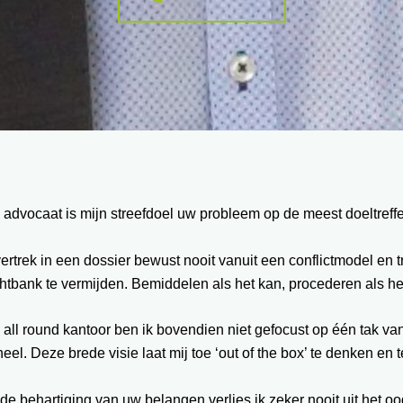
 advocaat is mijn streefdoel uw probleem op de meest doeltref
vertrek in een dossier bewust nooit vanuit een conflictmodel en
htbank te vermijden. Bemiddelen als het kan, procederen als he
 all round kantoor ben ik bovendien niet gefocust op één tak va
eel. Deze brede visie laat mij toe ‘out of the box’ te denken en
 de behartiging van uw belangen verlies ik zeker nooit uit het oo