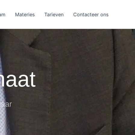
am
Materies
Tarieven
Contacteer ons
maat
laar