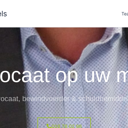
ls
Te
ocaat op uw 
ocaat, bewindvoerder & schuldbemidde
016 78 02 98