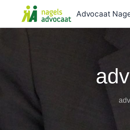
Ga
naar
Advocaat Nage
de
inhoud
adv
adv